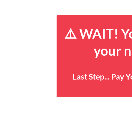
⚠️ WAIT! Yo
your n
Last Step... Pay