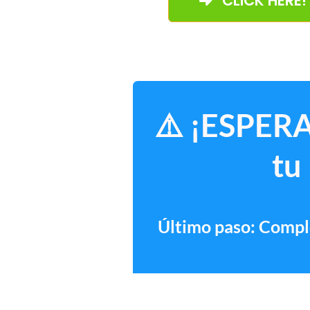
CLICK HERE!
⚠️ ¡ESPERA
tu
Último paso: Comple