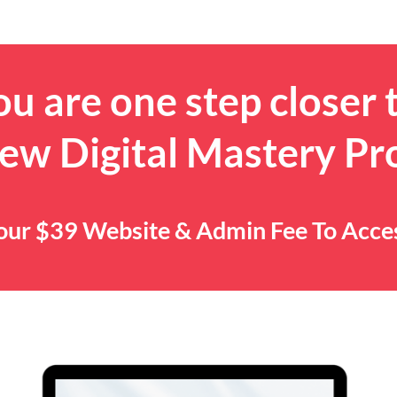
u are one step closer 
ew Digital Mastery P
 Your $39 Website & Admin Fee To Acc