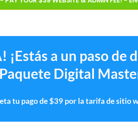
 - PAY YOUR $39 WEBSITE & ADMIN FEE! - E
! ¡Estás a un paso de 
 Paquete Digital Maste
ta tu pago de $39 por la tarifa de sitio 