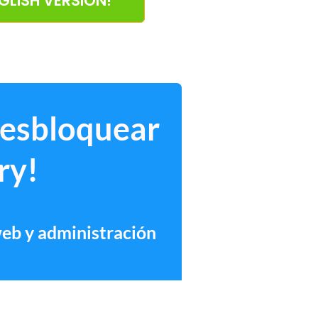
NGLISH VERSION!
desbloquear
ry!
web y administración