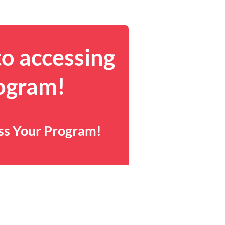
to accessing
rogram!
ess Your Program!